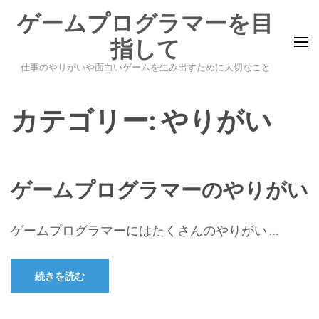
コ
ゲームプログラマーを目
ン
指して
テ
ン
仕事のやりがいや面白いゲームを生み出すために大切なこと
ツ
へ
カテゴリー:
やりがい
ス
キ
ッ
ゲームプログラマーのやりがい
プ
(Enter
を
ゲームプログラマーにはたくさんのやりがい …
押
す)
続きを読む