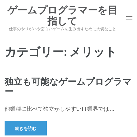
コ
ゲームプログラマーを目
ン
指して
テ
ン
仕事のやりがいや面白いゲームを生み出すために大切なこと
ツ
へ
カテゴリー:
メリット
ス
キ
ッ
独立も可能なゲームプログラマ
プ
ー
(Enter
を
押
他業種に比べて独立がしやすいIT業界では …
す)
続きを読む